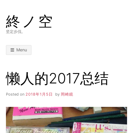
Skip
to
終ノ空
content
坚定步伐。
Menu
懒人的2017总结
Posted on
2018年1月5日
by
岡崎鏡