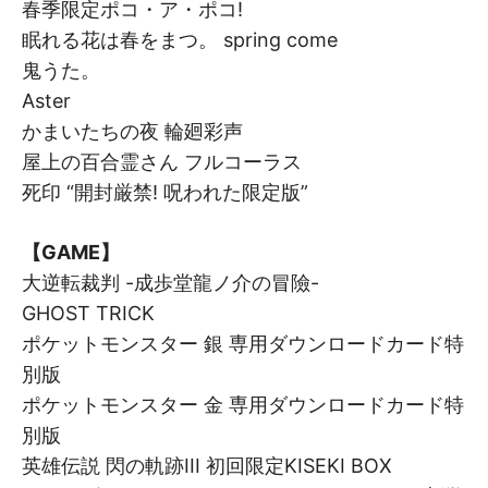
春季限定ポコ・ア・ポコ!
眠れる花は春をまつ。 spring come
鬼うた。
Aster
かまいたちの夜 輪廻彩声
屋上の百合霊さん フルコーラス
死印 “開封厳禁! 呪われた限定版”
【GAME】
大逆転裁判 -成歩堂龍ノ介の冒險-
GHOST TRICK
ポケットモンスター 銀 専用ダウンロードカード特
別版
ポケットモンスター 金 専用ダウンロードカード特
別版
英雄伝説 閃の軌跡III 初回限定KISEKI BOX