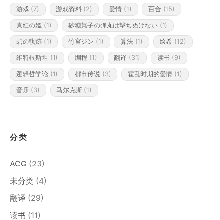
游戏
(7)
游戏资料
(2)
爱情
(1)
百合
(15)
真紅の姫
(1)
砂糖菓子の弾丸は撃ちぬけない
(1)
碧の軌跡
(1)
竹宮ジン
(1)
算法
(1)
绘希
(12)
维特根斯坦
(1)
编程
(1)
翻译
(31)
读书
(9)
逻辑哲学论
(1)
都市传说
(3)
霍乱时期的爱情
(1)
音乐
(3)
马尔克斯
(1)
分类
ACG
(23)
未分类
(4)
翻译
(29)
读书
(11)