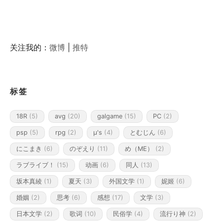
关注我的：
微博
|
推特
标签
18R
(5)
avg
(20)
galgame
(15)
PC
(2)
psp
(5)
rpg
(2)
μ's
(4)
とむじん
(6)
にこまき
(6)
のぞえり
(11)
め（ME）
(2)
ラブライブ！
(15)
动画
(6)
同人
(13)
坂本真綾
(1)
夏天
(3)
外国文学
(1)
妮姬
(6)
婚姻
(2)
思考
(6)
感想
(17)
文学
(3)
日本文学
(2)
歌词
(10)
民俗学
(4)
流行り神
(2)