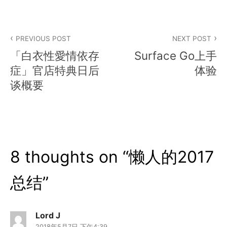
文
PREVIOUS POST
NEXT POST
章
「白衣性愛情依存
Surface Go上手
导
症」官店特典日后
体验
谈概要
航
8 thoughts on “
懒人的2017
总结
”
Lord J
2018年5月7日 下午4:39