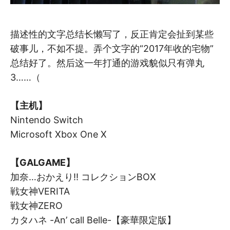
描述性的文字总结长懒写了，反正肯定会扯到某些
破事儿，不如不提。弄个文字的“2017年收的宅物”
总结好了。然后这一年打通的游戏貌似只有弹丸
3……（
【主机】
Nintendo Switch
Microsoft Xbox One X
【GALGAME】
加奈…おかえり!! コレクションBOX
戦女神VERITA
戦女神ZERO
カタハネ -An’ call Belle-【豪華限定版】