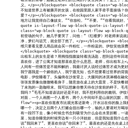
义。</p></blockquote> <blockquote class="w
不知道世界上有被撕开的女孩，在校园里跟人家手牵手逛操场？你
爱？</p></blockquote> <blockquote class="wp
地方让我觉得自己像妓女。”“你放松。”“不要。”“你看我就好。”“我没
quote is-layout-flow wp-block-quote-is-
class="wp-block-quote is-layout-flow 
初登场的句子。她几乎要哭了，问他：“《红楼梦》对老师来说就
净，梦幻与诅咒，就全部了然了。</p></blockquote> <blockq
维只要看见婴儿用品就会买一件粉红，一件粉蓝的。伊纹笑他浪费
</blockquote> <blockquote class="wp-bloc
出租车上的女生是谁？用拇指指腹旋转着洗汤匙，想到这些年回
喜欢你，进了公寓才知道那喜欢是什么意思。老师，你出租车上</p></blockq
人间有一些痛苦是不能和解的，我最讨厌人说经过痛苦才成为更
我宁愿我是一个媚俗的人，我宁愿无知，也不想要看过世界的背面。</p></bloc
电影，伊纹睡着了。头偏倚在沙发背上，大腿间的冰淇淋桶在融
张张发票像虫微微蜷着身子，随意放在桌上的大皿里，不是快餐
了未泡的一匙咖啡末。我可以想象你整天待在沙发前的样子。毛毛
我吗？”毛毛不知道该说好还是不好。我不想利用你的脆弱。伊纹
对面，一个人画图一个人看书，两个人中间却不是山崖的沉默，而是崖壁有宝石矿的沉默
flow"><p>喜欢你逛夜市比观光客还新奇，汗水沾在你的
哪一个，决定之后两个人打赌会扭出哪一个，输的人要请对方喝
有一段凹下去，像小时候念书念到吸管为什么会在水里折断，一
菜，知道你睡觉的时候旁边有一只小洋娃娃，但是我知道我什么也
说“我回来了”。更喜欢你说“你回来了”。最喜欢的还是先在桌上摆好对称