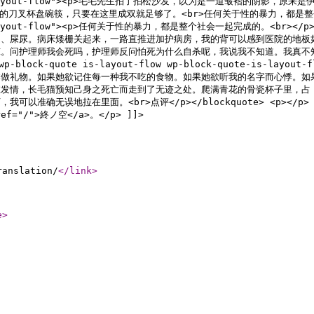
quote-is-layout-flow"><p>毛毛先生拍了拍松沙发，以为是一道皱
盘碗筷，只要在这里成双就足够了。<br>任何关于性的暴力，都是整个社会一起完成的。
uote-is-layout-flow"><p>任何关于性的暴力，都是整个社会一起完成的
物、屎尿。病床矮栅关起来，一路直推进加护病房，我的背可以感到医院的地板
凉。问护理师我会死吗，护理师反问怕死为什么自杀呢，我说我不知道。我真不
s="wp-block-quote is-layout-flow wp-block-quote-
本做礼物。如果她欲记住每一种我不吃的食物。如果她欲听我的名字而心悸。如
在发情，长毛猫预知己身之死亡而走到了无迹之处。爬满青花的骨瓷杯子里，占
拉在里面。<br>点评</p></blockquote> <p></p> <p><a hr
f="/">終ノ空</a>。</p> ]]>
ranslation/
</link
>
e
>