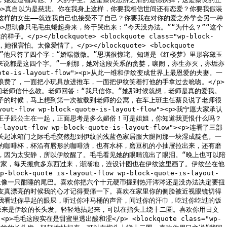
ayout-flow"><p>真自以为是慈悲。你在我身上这样，你要我相信世间还有恋爱？你要我假装
这样的女生——就连我自己也接受不了自己？你要我在对你的爱之外学会另一种
yout-flow"><p>思琪像只毛毛虫蜷起身来，终于哭出来：“今天没办法。”“为什么？”“这个
blockquote> <blockquote class="wp-block-
，她很害怕。太像爱情了。</p></blockquote> <blockquote
候你最喜欢我什么？”他只答了四个字：“娇喘微微。”思琪很惊诧。知道是《红楼梦》里形容黛玉
来说都是这四个字。”一刹那，她对这段关系的贪婪，嚷闹，亦生亦灭，亦垢亦
ck-quote-is-layout-flow"><p>从此一维和伊纹变成世界上最恩爱的夫妻。一
费了，一面把小玩具放进推车，一面把伊纹笑着打他的手拿过去吮吻。</p>
flow"><p>她那时问老师信什么教。老师回答：“我只信你。”她那时候就想，老师是真的爱我。
子的时候，马上想到第一次被载到老师的公寓，在车上班主任蔡良说了老师很
t-flow wp-block-quote-is-layout-flow"><p>我宁愿大家承认
王子跟公主在一起，正面思考是多么媚俗！可是姐姐，你知道我更恨什么吗？
out-flow wp-block-quote-is-layout-flow"><p>连看了三部
关起冰箱门之际毛毛突然想到伊纹的浅蓝色家居服大腿间那一块湿成靛色。一
的咖啡杯，杯沿有唇形的咖啡渍，也有水杯，磨豆机的小抽屉拉出来，还有磨
，因为太安静，所以伊纹醒了。毛毛看见她的眼睛流出了眼泪。“晚上也可以陪
纹家，每天搬愈多东西过来，渐渐地，连设计图也在伊纹这里画了。伊纹坐在他
quote is-layout-flow wp-block-quote-is-layout-
地上像一只酣睡的尾巴。喜欢你把六个十元硬币握到热汗涔涔还是没办法决定要扭
友真漂亮的时候我的心才记得要痛一下。喜欢在家里你的侧脸被近视眼镜切得
我看过你早起的眼屎，听过你冲马桶的声音，闻过你的汗巾，吃过你吃过的饭
原来是伊纹的长头发。轻轻地拈起来，可以在指头上绕十二圈。喜欢你用日文
毛这段实在是甜蜜里透出酸和涩</p> <blockquote class="wp-