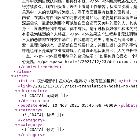
工作中找到自我认同感，那再好不过。</p> <p>回想我还
得持续多久。现在回头看，表面上看是工作辛苦，从深层次看，是
关系中，人的表现和行为定式，浮于表面且带有较重的面具感。一
内省，在其没有自我反省的习惯时更是如此。老姜是在非亲密关系
深层需求，最后找到那个可以给自己合适而又美味的爱的人。其实
身上，逐渐变得我中有你、你中有我。这个过程就好像油和水的
有着极为强烈的个人特征。</p> <p>若果这个过程并非无
三人的恋情都在冲突中消亡，自我也随之迷失，消沉之后跳出来，
爱，最理想的状态，是清楚自己想要什么，并且知道什么样的事情
课题也许不是成家立业或赚钱，而是真正地认识自己。人的成长中
一点。</p> <p>最后用徐导的台词结尾：“如果你真心喜欢
心无愧。</p> <p><a href="/2021/12/23/deliciou
</content:encoded
>
</item
>
<item
>
<title
>
【歌词翻译】星のない世界で（没有星的世界）
</title
<link
>
/2021/11/10/lyrics-translation-hoshi-no-na
<dc:creator
>
<![CDATA[ 岡崎鏡 ]]>
</dc:creator
>
<pubDate
>
Wed, 10 Nov 2021 05:45:06 +0000
</pubDat
<category
>
<![CDATA[ 翻译 ]]>
</category
>
<category
>
<![CDATA[ 歌词 ]]>
</category
>