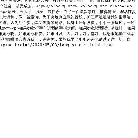
褶的阴影，原来是伊纹的长头发。轻轻地拈起来，可以在指头上绕十二圈。喜欢你用日文说“我回
</p></blockquote> <blockquote class="wp-
。<br></p><p>后来，长大了，我第二次自杀，吞了一百颗普拿疼，插鼻胃管，灌活性炭
如此流利，像一首童诗。为了夹咬测血氧的管线，护理师姐姐替我卸指甲油，
知道。因为活性炭，粪便黑得像马路。我身上阡陌纵横，小小一张病床，一迷
is-layout-flow"><p>如果她欲把手伸进我的手指之间。如果她欲喝我喝过的咖啡。如果
果她欲吻。如果她欲相爱。如果可以回去。好，好，都好。我想跟她躺在凯蒂
卜的咖啡渣会告诉我们：谢谢你，虽然我早已永永远远地错过了这一切。自
ef="/2020/05/08/fang-si-qis-first-love-