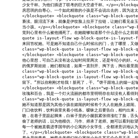
少女干杯。为他们插进了联考的巨大空虚干杯。</p></blockquote> <
房思琪的自尊心。一个如此精致的小孩是不会说出去的，因为这太
</blockquote> <blockquote class="wp-blo
亵渎。眼泪流下来，就像是伊纹脸上拉开了拉链，让她们看见金
当小孩。</p></blockquote> <blockquote class=
觉到心里有什么被他捅死了。在她能够知道那个什么是什么之前就被捅死了。
quote is-layout-flow wp-block-quote
来回笞杖她。可是她不知道自己什么时候出的门，去了哪里，又做了些什
class="wp-block-quote is-layout-flow 
</blockquote> <blockquote class="wp-blo
他心里想，可自己从没有这么短时间里两次，还是年纪小的好。</p></blockq
的俄罗斯娃娃，她们都知道，如果一直剖开、掏下去，掏出最里面、最小
class="wp-block-quote is-layout-flow wp-
class="wp-block-quote is-layout-flow 
留下。“所以你刚刚才给我！脏死了，干。”饼干跟地上的烟一起
</blockquote> <blockquote class="wp-blo
玫瑰和百合，我是一个灯火流丽的都市里明明存在却没有人看得到也没有
class="wp-block-quote is-layout-flow 
她不知道那是因为其他小孩在嬉闹的时候有个大人在她身上嬉闹
门口收饮料，饮料袋里夹着小纸条。暧昧之后要告白，相约出来
吻，在巷子里踮起脚来，白袜子里的小腿肌紧张得涨红了脸，舌
偷了老师的话，以为他模仿、习作、师承了老师。她可以看到欲望在老</p></blo
每一个被她直载进李国华的小公寓的小女学生，全都潜意识地认
了。</p></blockquote> <blockquote class="w
着永昼的青春，她载去老师们的公寓的小女生其实个个是王子，