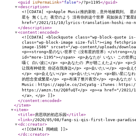
<guid
isPermaLink
="
false
"
>
/?p=1195
</guid
>
<description
>
<![CDATA[ <p>Apple Music推的新歌，意外地被戳
星を 無くした 夜空のよう 没有你的这个世界 宛如抹去了繁星的夜
href="/2021/11/10/lyrics-translation-hos
</description
>
<content:encoded
>
<![CDATA[ <blockquote class="wp-block-quote 
class="wp-block-image size-full"><img fetchprio
image-1586" srcset="/wp-content/uploads/downloa
<p><strong>​​星のない世界で（没有星的世界）</strong><
id="more-1195"></span> <p>あなたが いない この
囁く 白い波に</p> <p>あなたの 声が聴こえたよ</p> <p>
让我有种错觉 你还在我身边</p> <p>会いたい</p> <p>会えない
</p> <p>会えない</p> <p>会いたい</p> <p>願い星になれ
的想念变成繁星</p> <p>布满了整片夜空</p> <p>あなたが 
Music：https://apple.co/2xCyaSg・iTunes：https:/
https://amzn.to/2Q8fuQT</p> <p><a href="/
</a>。</p> ]]>
</content:encoded
>
</item
>
<item
>
<title
>
房思琪的初恋乐园
</title
>
<link
>
/2020/05/08/fang-si-qis-first-love-paradis
<dc:creator
>
<![CDATA[ 岡崎鏡 ]]>
</dc:creator
>