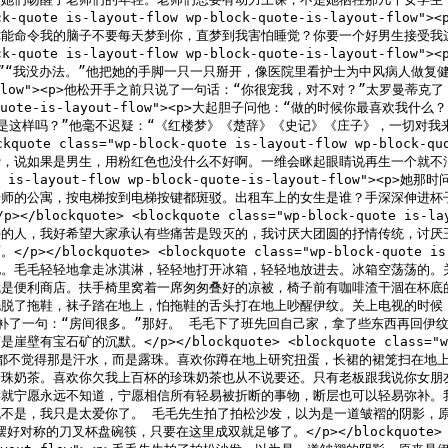
p-block-quote is-layout-flow wp-block-quote-is-l
能命令我的脑子不要每天梦到你，直梦到我害怕睡觉？你要一个好男生接受我
-block-quote is-layout-flow wp-block-quote-is-la
办法。”他把她的手脚一只一只掰开，像医院里看护士为中风病人做复健的样子。</p></
layout-flow"><p>他松开手之前只说了一句话：“你很宠我，对不对？”太罗曼蒂克了
wp-block-quote-is-layout-flow"><p>大起胆子问他：“做的时
是这样吗？”他毫不迟疑：“《红楼梦》《楚辞》《史记》《庄子》，一切对我
uote class="wp-block-quote is-layout-flow wp-blo
，说如果是男生，用粉红色也没什么不好啊。一维会眯起眼睛说再生一个就不浪
k-quote is-layout-flow wp-block-quote-is-layout-
老师的公寓，按电梯按到电梯按键都斑驳。出租车上的女生是谁？手深深伸进杯
uote> <blockquote class="wp-block-quote is-layou
好的人，我好希望大家承认有些痛苦是毁灭的，我讨厌大团圆的抒情传统，讨厌
kquote> <blockquote class="wp-block-quote is-lay
化。毛毛轻轻地拿走冰淇淋，轻轻地打开冰箱，轻轻地放进去。冰箱空荡荡的。
就是便利商店。扶手椅里窝着一席匆匆叠好的凉被，椅子前有咖啡渣干涸在杯底
脱了拖鞋，袜子踏在地上，怕拖鞋的舌头打在地上吵醒伊纹。关上电视的时候
补了一句：“房间很多。”那好。 毛毛下了班先回自己家，拿了些东西再回伊
。</p></blockquote> <blockquote class="wp-block-
脸上我都不觉得那是汗水，而是露珠。喜欢你蹲在地上研究扭蛋，长裙的裙笼扫在
珍珠奶茶。喜欢你欠我上百杯的珍珠奶茶也从不说要还。只有老板跟我说你女朋
读就宁愿永远不知道，宁愿相信所有轻易被折断的事物，断层也可以轻易弥补。
不是，我只是太爱你了。 毛毛先生拍了拍松沙发，以为是一道皱褶的阴影，
的刀叉杯盘碗筷，只要在这里成双就足够了。</p></blockquote> <p>毛