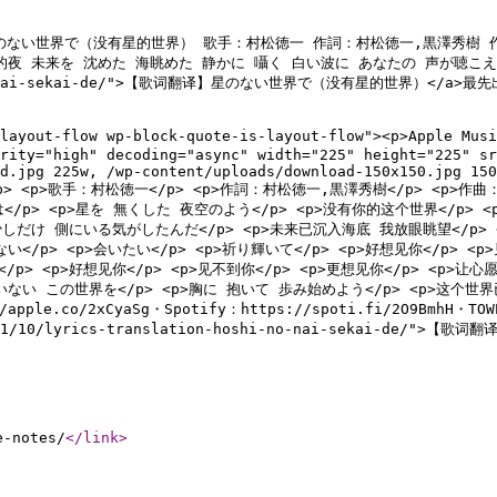
到。 ​​星のない世界で（没有星的世界） 歌手：村松徳一 作詞：村松徳一,黒澤秀樹
 未来を 沈めた 海眺めた 静かに 囁く 白い波に あなたの 声が聴こえたよ
hi-no-nai-sekai-de/">【歌词翻译】星のない世界で（没有星的世界）</a>最先
is-layout-flow wp-block-quote-is-layout-flow"><p>Appl
rity="high" decoding="async" width="225" height="225" sr
d.jpg 225w, /wp-content/uploads/download-150x150.jpg 150
/p> <p>歌手：村松徳一</p> <p>作詞：村松徳一,黒澤秀樹</p> <p>作曲：村
世界は</p> <p>星を 無くした 夜空のよう</p> <p>没有你的这个世界</p>
少しだけ 側にいる気がしたんだ</p> <p>未来已沉入海底 我放眼眺望</p> 
</p> <p>会いたい</p> <p>祈り輝いて</p> <p>好想见你</p> <p
</p> <p>好想见你</p> <p>见不到你</p> <p>更想见你</p> <p>让
いない この世界を</p> <p>胸に 抱いて 歩み始めよう</p> <p>这个世界已
/apple.co/2xCyaSg・Spotify：https://spoti.fi/2O9BmhH・TOW
2021/11/10/lyrics-translation-hoshi-no-nai-sekai-d
e-notes/
</link
>