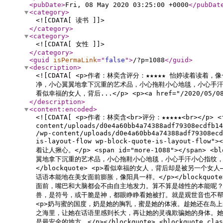
<pubDate
>
Fri, 08 May 2020 03:25:00 +0000
</pubDat
<category
>
<![CDATA[ 读书 ]]>
</category
>
<category
>
<![CDATA[ 女性 ]]>
</category
>
<guid
isPermaLink
="
false
"
>
/?p=1088
</guid
>
<description
>
<![CDATA[ <p>作者：林奕含评分：★★★★★ 怡婷读
净，小心翼翼地拿下沉重的艺术品，小心拖鞋小心地毯，小心手
看似幸福的女人，背后...</p> <p><a href="/2020/05/08
</description
>
<content:encoded
>
<![CDATA[ <p>作者：林奕含<br>评分：★★★★★<br></p> <figu
content/uploads/d0e4a60bb4a74388adf79308ecdfb14
/wp-content/uploads/d0e4a60bb4a74388adf79308ecd
is-layout-flow wp-block-quote-is-layo
着让人揪心。</p> <span id="more-1088"></span> <b
翼地拿下沉重的艺术品，小心拖鞋小心地毯，小心手汗小心指纹，
</blockquote> <p>看似幸福的女人，背后却是被另一个女人——老公的妈
话语本能地在美女面前膨胀，像阳具一样。</p></blockq
面前，嘴巴和大脑都会不由自主地发力。算不算是雄性的本能呢？</p> <blo
兽，是符号，或干脆是神，都眼睁睁看她被打。就是观世音也不帮她。</p></bloc
<p>奶与蜜的国度，奶是她的胸乳，蜜是她的体液。趁她还在岛
之海里，让她在话语里感到长大，再让她的灵魂欺骗她的身体。
是最安全的地方。</p></blockquote> <blockquote cl