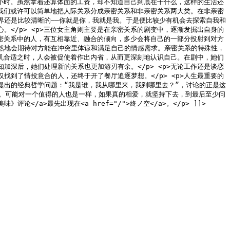
个小时。虽然拿着还算体面的工资，却不知道自己到底在干什么，这样的生活还
>我们或许可以简单地把人际关系分成亲密关系和非亲密关系两大类。在非亲密
界还是比较清晰的——你就是你，我就是我。于是便比较少有机会去探索自我和
</p> <p>三位女主角则主要是在亲密关系的剧变中，逐渐发掘出自身的
亲密关系中的人，有互相靠近、融合的倾向，多少会将自己的一部分投射到对方
然地会期待对方能在冲突里体谅和满足自己的情感需求。亲密关系的特殊性，
时机合适之时，人会被促使着作出内省，从而更深刻地认识自己。在剧中，她们
深后，她们处理新的关系也更加游刃有余。</p> <p>无论工作还是谈恋
到了情投意合的人，还终于开了餐厅追逐梦想。</p> <p>人生最重要的
提出的经典哲学问题：“我是谁，我从哪里来，我到哪里去？”，讨论的正是这
排”。可能对一个值得的人也是一样，如果真的相爱，就坚持下去，到最后至少问
《爱很美味》评论</a>最先出现在<a href="/">終ノ空</a>。</p> ]]>