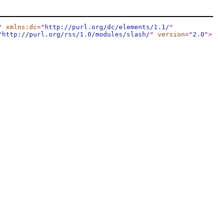
"
xmlns:dc
="
http://purl.org/dc/elements/1.1/
"
"
http://purl.org/rss/1.0/modules/slash/
"
version
="
2.0
"
>