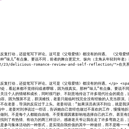
被这部剧反复打动，还提笔写下评论。这可是《父母爱情》都没有的待遇。 《父母
种“味儿”有点像。要说不同，前者的舞台更宏大、纵向（主角从年轻到年老
/23/delicious-romance-review-and-self-reflection
反复打动，还提笔写下评论。这可是《父母爱情》都没有的待遇。</p> <span i
好处，看起来都不觉得闷或者啰嗦，因为很真实。那种“味儿”有点像。要说不
为关注个人的情绪和成长，同时很巧妙、不刻意地传达了许多现代社会的观念，
工作内容。因为预算不足，群演难找，老姜只能临时找完全没有经验的人充当群演
在老姜，导演的反应过于上头。老姜却说：“如果演员表演不到位，就是我演员副
中，老姜对刘净说过一些话，告诉她自己曾经也做过不喜欢的工作，慢慢地折腾
易做到。不是每个人都能自由地、不受客观因素影响地选择自己的工作。甚至有
找到了有热情、有动力的两三样活计。感谢老天爷让我在走了许多弯路之后，没有
底是参与集体活动的一种形式，是实现自我价值的其中一种途径，而不是唯一一