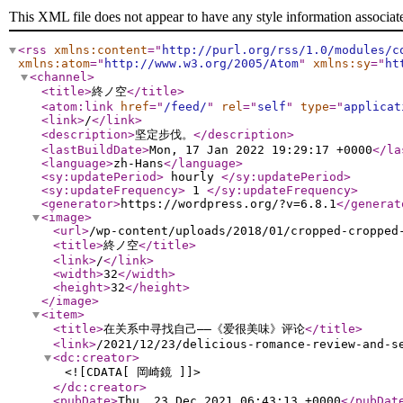
This XML file does not appear to have any style information associat
<rss
xmlns:content
="
http://purl.org/rss/1.0/modules/c
xmlns:atom
="
http://www.w3.org/2005/Atom
"
xmlns:sy
="
ht
<channel
>
<title
>
終ノ空
</title
>
<atom:link
href
="
/feed/
"
rel
="
self
"
type
="
applicat
<link
>
/
</link
>
<description
>
坚定步伐。
</description
>
<lastBuildDate
>
Mon, 17 Jan 2022 19:29:17 +0000
</la
<language
>
zh-Hans
</language
>
<sy:updatePeriod
>
hourly
</sy:updatePeriod
>
<sy:updateFrequency
>
1
</sy:updateFrequency
>
<generator
>
https://wordpress.org/?v=6.8.1
</generat
<image
>
<url
>
/wp-content/uploads/2018/01/cropped-cropped
<title
>
終ノ空
</title
>
<link
>
/
</link
>
<width
>
32
</width
>
<height
>
32
</height
>
</image
>
<item
>
<title
>
在关系中寻找自己——《爱很美味》评论
</title
>
<link
>
/2021/12/23/delicious-romance-review-and-s
<dc:creator
>
<![CDATA[ 岡崎鏡 ]]>
</dc:creator
>
<pubDate
>
Thu, 23 Dec 2021 06:43:13 +0000
</pubDat