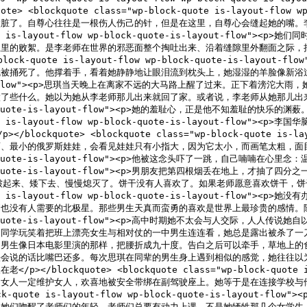
blockquote class="wp-block-quote is-layout-flow 
脏了。自尊心往往是一根伤人伤己的针，但是在这里，自尊心会缝起她的嘴。李
ck-quote is-layout-flow wp-block-quote-is-layout
玉里的败絮。是李老师在世界的邪恶面整个掏吐出来、沿着缝隙里外翻面之际，
"wp-block-quote is-layout-flow wp-block-quote-is
他撑着手，看着她静静地让眼泪流到枕头上，她湿湿的羊脸像新浴过的样子。</p></b
-is-layout-flow"><p>思琪当天晚上在离家不远的大马路上醒了过来。正
么。她以为她从李老师那儿出来就回了家。或者说，李老师从她那儿出来。那是房思琪
wp-block-quote-is-layout-flow"><p>她的羞耻心，正是他不知羞
ck-quote is-layout-flow wp-block-quote-is-layout
uote> <blockquote class="wp-block-quote is-layou
的俄罗斯娃娃，会看见娃娃只有小指大，因为它太小，而画笔太粗，面目遂画得草率，
block-quote-is-layout-flow"><p>他被这念头吓了一跳，自己喃喃在心里
wp-block-quote-is-layout-flow"><p>男朋友把第四根烟丢在
皱起来、矮下去、慢慢熄灭了。饼干没有人喜欢了。如果老师愿意喜欢饼干，饼
ck-quote is-layout-flow wp-block-quote-is-layout
人需要的北极星。那些男生天真而蛮勇的喜欢是世界上最珍贵的感情。除了她对老师的
wp-block-quote-is-layout-flow"><p>高中时期她不太会与人
。同学玩笑着把班上漂亮女生与相对仗的一中男生连连看，她总是露出被杀了一
，男生像日本电影里演的那样，把腰折成九十度。告白之后可以牵手，草地上的
头会说的话比嘴巴还多。每次思琪在同辈的男生身上遇到相似的感觉，她往往以
ckquote> <blockquote class="wp-block-quote is-la
为女人一定维护女人，欢喜地被安全带绑在副驾驶座上。她等于是在连接学校与
p-block-quote is-layout-flow wp-block-quote-is-l
是她们吻醒了老师们的年轻。老师们总要有动力上课，不是她牺牲那几个女学生