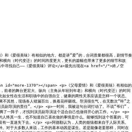
爱情》和《爱很美味》有相似的地方。都是讲“爱”的，台词质量都很高，剧情节奏
）和横向（时代变迁）的时间跨度更大，更长的篇幅也带来了更多的细节和故
/">在关系中寻找自己——《爱很美味》评论</a>最先出现在<a href="/">終ノ空
d="more-1370"></span> <p>《父母爱情》和《爱很美味》有相似的
同，前者的舞台更宏大、纵向（主角从年轻到年老）和横向（时代变迁）的时间
比如女性在生活和职场中的自强自立，健康的两性关系应该是怎样一个状态。
。果不其然，现场各人错漏百出，换着花样砸戏。导演很生气，在无数次“咔”之
导演的责任”。</p> <p>一时间，我被这句台词打动了。不说“爷们”，
了一阵子，才找到演员副导演这个适合自己也做得开心的工作。</p> <p>
的人终其一生，也不知道自己喜欢做的事情是什么。能够找到这个答案的，可
一直迷失下去。</p> <p>阿德勒认为，人类的烦恼都来自于人际关系。
种。对于大多数人来说，工作的基本动因是谋生。若是能像老姜那样，同时在