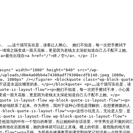
的多。 ……这个描写实在是，读着让人揪心。 她们不知道，每一次把手擦拭干
一堵墙之隔变成一面天花板，更是因为老钱太太深处知道自己儿子配不上她。
</a>最先出现在<a href="/">終ノ空</a>。</p> ]]>
sync" width="1080" height="840" src="/wp-
/uploads/d0e4a60bb4a74388adf79308ecdfb140.jpeg 1080w,
w, 1080px" /></figure> <blockquote class="wp-block-quote
饼干还是永远比嘴里的多。</p></blockquote> <p>……这个描写实在是，读
block-quote-is-layout-flow"><p>她们不知道，每一次把手擦拭干净，小心翼
成一面天花板，更是因为老钱太太深处知道自己儿子配不上她。</p>
is-layout-flow wp-block-quote-is-layout-flow"><p>
句话里奇妙地联系了起来。作为男性，我对于这种心理也是理解的，在想要撩拨的人
-block-quote-is-layout-flow"><p>这些小玩意儿，无论是人型，是
 is-layout-flow wp-block-quote-is-layout-flow">
是他混沌的中年一个莹白的希望，先让她粉碎在话语里，中学男生还不懂的词汇
她有他在后面推着，她的身体就可以赶上灵魂。楼上的邻居，最危险的地方就
e-is-layout-flow"><p>干杯。为所有在健康教育的课堂勤抄笔记却没有一点性常识的