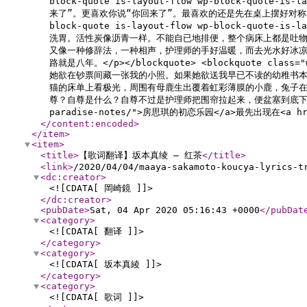
block-quote is-layout-flow wp-block-
来了”。更喜欢你说“你回来了”。最喜欢的还是先在桌上摆好对称的刀叉杯
block-quote is-layout-flow wp-block-q
洗胃。活性炭像沥青一样。不能自已地排便，整个病床上都是吐
又像一种修辞法，一种相声，护理师的手好温暖，而去光水好冰
路就是八年。</p></blockquote> <blockquote clas
她欲在钞票间藏一张我的小照。如果她欲送我早已不读的幼稚书
猫的床单上看极光，周围有母鹿生出覆着虹彩薄膜的小鹿，兔子
尊？自尊是什么？自尊不过是护理师把围帘拉起来，便盆塞到底下，我可以准确无误地
paradise-notes/">房思琪的初恋乐园</a>最先出现在<a hre
</content:encoded
>
</item
>
<item
>
<title
>
【歌词翻译】坂本真绫 – 红茶
</title
>
<link
>
/2020/04/04/maaya-sakamoto-koucya-lyrics-t
<dc:creator
>
<![CDATA[ 岡崎鏡 ]]>
</dc:creator
>
<pubDate
>
Sat, 04 Apr 2020 05:16:43 +0000
</pubDat
<category
>
<![CDATA[ 翻译 ]]>
</category
>
<category
>
<![CDATA[ 坂本真綾 ]]>
</category
>
<category
>
<![CDATA[ 歌词 ]]>