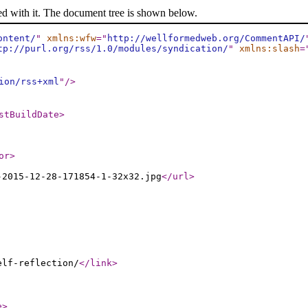
ed with it. The document tree is shown below.
ontent/
"
xmlns:wfw
="
http://wellformedweb.org/CommentAPI/
tp://purl.org/rss/1.0/modules/syndication/
"
xmlns:slash
=
ion/rss+xml
"
/>
stBuildDate
>
or
>
-2015-12-28-171854-1-32x32.jpg
</url
>
elf-reflection/
</link
>
e
>