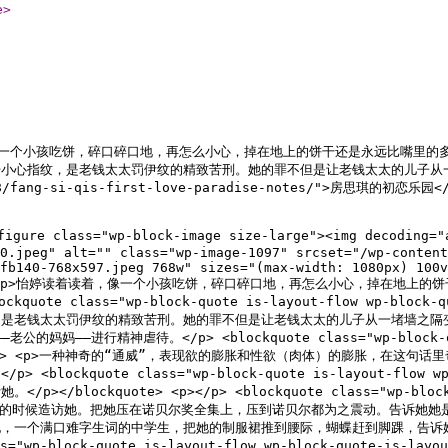
e
>
着读着，像一个小孩吃饼，碎口碎口地，再怎么小心，掉在地上的饼干还是永远比嘴里
汗小心指纹，是老钱太太罚伊纹的精致苦刑。她的罪不但是让老钱太太的儿子从
/fang-si-qis-first-love-paradise-notes/">房思琪的初恋乐园
re class="wp-block-image size-large"><img decoding="a
0.jpeg" alt="" class="wp-image-1097" srcset="/wp-content
fb140-768x597.jpeg 768w" sizes="(max-width: 1080px) 100v
ut-flow"><p>怡婷读着读着，像一个小孩吃饼，碎口碎口地，再怎么小心，掉在地上的
lockquote class="wp-block-quote is-layout-flow wp-
是老钱太太罚伊纹的精致苦刑。她的罪不但是让老钱太太的儿子从一堵墙之隔变
妈——进行精神虐待。</p> <blockquote class="wp-block-quote 
uote> <p>一种神奇的“通威”，表现欲的膨胀和性欲（肉体）的膨胀，在这
ckquote class="wp-block-quote is-layout-flow wp
kquote> <p></p> <blockquote class="wp-block-quote
上的时候造访她。把她压在诺贝尔奖全集上，压到诺贝尔都为之震动。告诉她她
她，一个满口难字生词的中学生，把她的制服裙推到腰际，蝴蝶赶到脚踝，告诉
ass="wp-block-quote is-layout-flow wp-block-quot