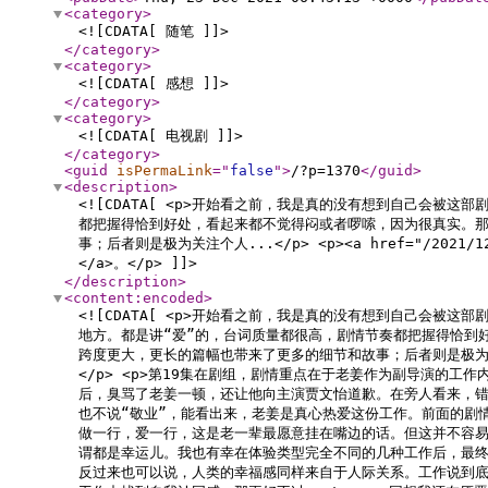
<category
>
<![CDATA[ 随笔 ]]>
</category
>
<category
>
<![CDATA[ 感想 ]]>
</category
>
<category
>
<![CDATA[ 电视剧 ]]>
</category
>
<guid
isPermaLink
="
false
"
>
/?p=1370
</guid
>
<description
>
<![CDATA[ <p>开始看之前，我是真的没有想到自己会
都把握得恰到好处，看起来都不觉得闷或者啰嗦，因为很真实。那
事；后者则是极为关注个人...</p> <p><a href="/2021/12
</a>。</p> ]]>
</description
>
<content:encoded
>
<![CDATA[ <p>开始看之前，我是真的没有想到自己会被这部剧
地方。都是讲“爱”的，台词质量都很高，剧情节奏都把握得恰到
跨度更大，更长的篇幅也带来了更多的细节和故事；后者则是极
</p> <p>第19集在剧组，剧情重点在于老姜作为副导演的
后，臭骂了老姜一顿，还让他向主演贾文怡道歉。在旁人看来，错不
也不说“敬业”，能看出来，老姜是真心热爱这份工作。前面的剧情
做一行，爱一行，这是老一辈最愿意挂在嘴边的话。但这并不容
谓都是幸运儿。我也有幸在体验类型完全不同的几种工作后，最终
反过来也可以说，人类的幸福感同样来自于人际关系。工作说到