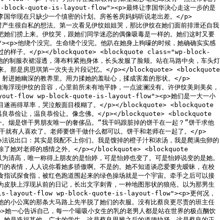
wp-block-quote-is-layout-flow"><p>最终让李国华决心走这一步的是
国华现在只缺少一个缜密的计划。房爸爸房妈妈听说老出差。</p>
-flow"><p>她们同时产生很自私的想法。第一次看见伊纹姐姐哭，那比伊纹在她们面前排泄还自我
把她们捞上来。伊纹哭，跟她们同学迷恋的偶像吸毒是一样的。她们这时又要
-layout-flow"><p>他绕个没完。生命绕个没完。他趴在她身上狗嚎的时候，她确确实实感
lockquote> <blockquote class="wp-block-
下着滂沱大雨，她的制服衣裙湿透，薄布料紧抱身体，长头发服了脸颊。站在马路中央，车头灯
第一次失去片段记忆。</p></blockquote> <blockquote
耻的快乐的渊薮。射进她幽深的教养里。用力揉她的羞耻心，揉成害羞的形状。</p>
-flow"><p>李国华脑海浮现伊纹的音容，心里前所未有地平静，一点波澜没有。许伊纹美则美矣，
t-flow wp-block-quote-is-layout-flow"><p>她们是一大一小
哭泣般面目模糊了。</p></blockquote> <blockquote
念：温良恭俭让，温良恭俭让。像念佛。</p></blockquote> <blockquote
地上，才抽了四分之一。烟是饼干男朋友唯一的奢侈品。“我干吗跟脏掉的饼干在一起？”饼干求他
干就有人喜欢了。老师要饼干做什么都可以。饼干和老师在一起了。</p>
-flow"><p>她没有办法说出口：其实是我配不上你们。我是馊掉的橙子汁和浓汤，我是爬满虫卵的
感情之外。</p></blockquote> <blockquote
交际，人人传说她自以为清高，唯一称得上朋友的是怡婷，可是怡婷也变了。可是怡婷说变的是她。
刀的表情，人人说你看她多骄傲啊。不是的。她不知道谈恋爱要先暧昧，在校
食指试探食指，被红色跑道围起来的绿色操场就是一个宇宙。牵手之后可以接
为皮肤上浮现从前的日记，长出文字刺青，一种地图形状的狼疮。以为那男生
yout-flow wp-block-quote-is-layout-flow"><p>更何况，
他的小公寓的那条大马路上先半脱了她们的衣服。没有比蔡良更尽责的班主任
ayout-flow"><p>她一心告诉自己，每一个嘬吸小女生的乳的老男人都是站在世界的极点酗饮
，她是造福其他、广大的学生。这是蔡良思辨之后的道德抉择，这是蔡良的正