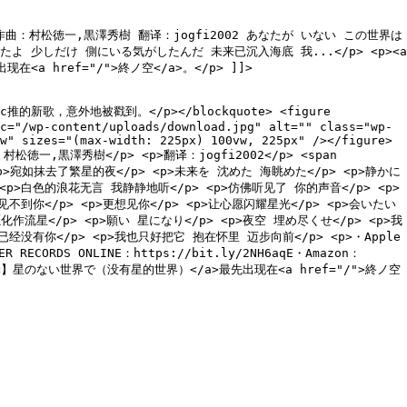
 作曲：村松徳一,黒澤秀樹 翻译：jogfi2002 あなたが いない この世界は
 少しだけ 側にいる気がしたんだ 未来已沉入海底 我...</p> <p><a
出现在<a href="/">終ノ空</a>。</p> ]]>
e Music推的新歌，意外地被戳到。</p></blockquote> <figure
c="/wp-content/uploads/download.jpg" alt="" class="wp-
w" sizes="(max-width: 225px) 100vw, 225px" /></figure>
松徳一,黒澤秀樹</p> <p>翻译：jogfi2002</p> <span
 <p>宛如抹去了繁星的夜</p> <p>未来を 沈めた 海眺めた</p> <p>静かに
<p>白色的浪花无言 我静静地听</p> <p>仿佛听见了 你的声音</p> <p>
>见不到你</p> <p>更想见你</p> <p>让心愿闪耀星光</p> <p>会いたい
心愿化作流星</p> <p>願い 星になり</p> <p>夜空 埋め尽くせ</p> <p>我
经没有你</p> <p>我也只好把它 抱在怀里 迈步向前</p> <p>・Apple
ER RECORDS ONLINE：https://bit.ly/2NH6aqE・Amazon：
e/">【歌词翻译】星のない世界で（没有星的世界）</a>最先出现在<a href="/">終ノ空