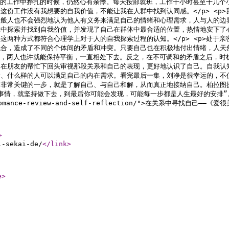
在厌恶的工作中挣扎的时候，仍然心有余悸。每天按部就班，工作十小时甚至十几
这份工作没有我想要的自我价值，不能让我在人群中找到认同感。</p> <p
般人也不会强烈地认为他人有义务来满足自己的情绪和心理需求，人与人的边
中探索并找到自我价值，并发现了自己在群体中最合适的位置，热情地安下了心。
这两种方式都符合心理学上对于人的自我探索过程的认知。</p> <p>处于
混合，造成了不同的个体间的矛盾和冲突。只要自己也在积极地付出情绪，人天
法调和，两人也许就能保持平衡，一直相处下去。反之，在不可调和的矛盾之后，
在朋友的帮忙下回头审视那段关系和自己的表现，更好地认识了自己。自我认知加
、什么样的人可以满足自己的内在需求。看完最后一集，刘净是很幸运的，不仅找
非常关键的一步，就是了解自己、与自己和解，从而真正地接纳自己。柏拉图
一个事情，就坚持做下去，到最后你可能会发现，可能每一步都是人生最好的安
s-romance-review-and-self-reflection/">在关系中寻找自己——
>
i-sekai-de/
</link
>
e
>