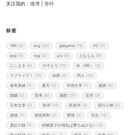
关注我的：
微博
|
推特
标签
18R
(5)
avg
(20)
galgame
(15)
PC
(2)
psp
(5)
rpg
(2)
μ's
(4)
とむじん
(6)
にこまき
(6)
のぞえり
(11)
め（ME）
(2)
ラブライブ！
(15)
动画
(6)
同人
(13)
坂本真綾
(1)
夏天
(3)
外国文学
(1)
妮姬
(6)
婚姻
(2)
思考
(6)
感想
(17)
文学
(3)
日本文学
(2)
歌词
(10)
民俗学
(4)
流行り神
(2)
游戏
(7)
游戏资料
(2)
爱情
(1)
百合
(15)
真紅の姫
(1)
砂糖菓子の弾丸は撃ちぬけない
(1)