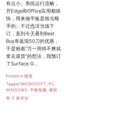
有点小。系统运行流畅，
开Edge和Office应用都很
快，用来做平板是相当顺
手的。不过也没当场下
订，直到今天看到Best
Buy有返现50刀的优惠，
于是抱着“万一用得不爽就
拿去退货”的想法，我预订
了Surface G…
Posted in
随笔
Tagged
MICROSOFT
,
PC
,
WINDOWS
,
平板电脑
,
微软
SURFACE
有 3 条评论
GO
上
手
体
验