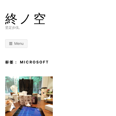
Skip
to
終ノ空
content
坚定步伐。
Menu
标签：
MICROSOFT