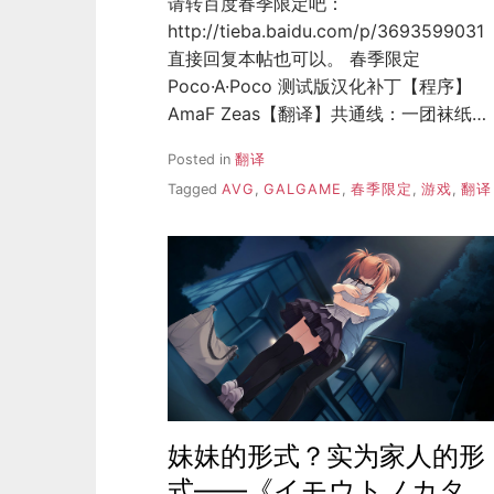
请转百度春季限定吧：
http://tieba.baidu.com/p/3693599031
直接回复本帖也可以。 春季限定
Poco·A·Poco 测试版汉化补丁【程序】
AmaF Zeas【翻译】共通线：一团袜纸…
Posted in
翻译
Tagged
AVG
,
GALGAME
,
春季限定
,
游戏
,
翻译
妹妹的形式？实为家人的形
式——《イモウトノカタ