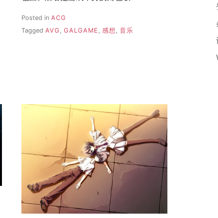
Posted in
ACG
Tagged
AVG
,
GALGAME
,
感想
,
音乐