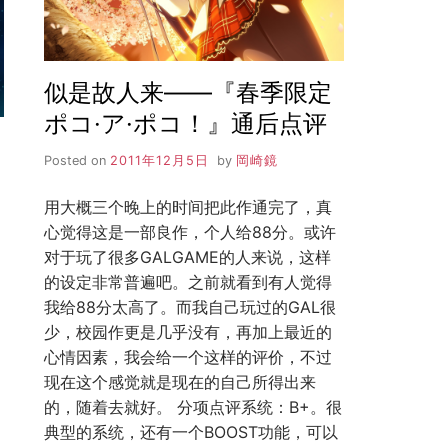
似是故人来——『春季限定
ポコ·ア·ポコ！』通后点评
Posted on
2011年12月5日
by
岡崎鏡
用大概三个晚上的时间把此作通完了，真
心觉得这是一部良作，个人给88分。或许
对于玩了很多GALGAME的人来说，这样
的设定非常普遍吧。之前就看到有人觉得
我给88分太高了。而我自己玩过的GAL很
少，校园作更是几乎没有，再加上最近的
心情因素，我会给一个这样的评价，不过
现在这个感觉就是现在的自己所得出来
的，随着去就好。 分项点评系统：B+。很
典型的系统，还有一个BOOST功能，可以