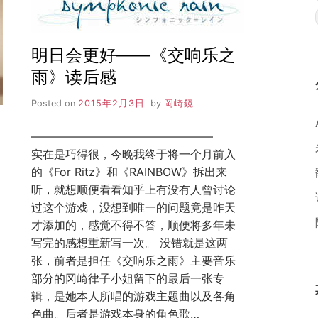
情
依
存
明日会更好——《交响乐之
症」
全
雨》读后感
通
感
Posted on
2015年2月3日
by
岡崎鏡
想
（剧
————————————————
透
实在是巧得很，今晚我终于将一个月前入
+人
物
的《For Ritz》和《RAINBOW》拆出来
关
听，就想顺便看看知乎上有没有人曾讨论
系
过这个游戏，没想到唯一的问题竟是昨天
图）
才添加的，感觉不得不答，顺便将多年未
写完的感想重新写一次。 没错就是这两
张，前者是担任《交响乐之雨》主要音乐
部分的冈崎律子小姐留下的最后一张专
辑，是她本人所唱的游戏主题曲以及各角
色曲。后者是游戏本身的角色歌…