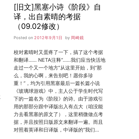
[旧文]黑塞小诗《阶段》自
译，出自素晴的考据
（09.02修改）
Posted on
2012年9月1日
by
岡崎鏡
校对素晴时又蛋疼了一下，搞了这个考据
和翻译…… NETA注释“……我们应当快活地
走过一个又一个地方”从这里开始，到“那
么，我的心啊，来告别吧！愿你多珍
重！”，均为引用黑塞最后一篇长篇小说
《玻璃球游戏》中，主人公于学生时代写
仁
下的一篇名为《阶段》的诗。由于游戏引
用的那部分跟中译版出入有点大（咱没能
力去看黑塞的原文了），这里稍微做点考
据，并且按照日版原文来翻译一遍。而且
对照着英译和日译版，中译版的“我们…