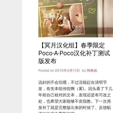
存
症」
官
店
特
典
日
后
谈
【冥月汉化组】春季限定
概
Poco·A·Poco汉化补丁测试
要
版发布
Posted on
2015年4月11日
by
岡崎鏡
说好的不会坑嗯，不过没能赶在清明节
发，有失本组传统啊（雾)。回头看了下几
年前自己校对的文本，发现还是有可改之
处，也希望大家能够不啬指教。下一次再
发补丁就是完整版出来的时候了。反馈帖