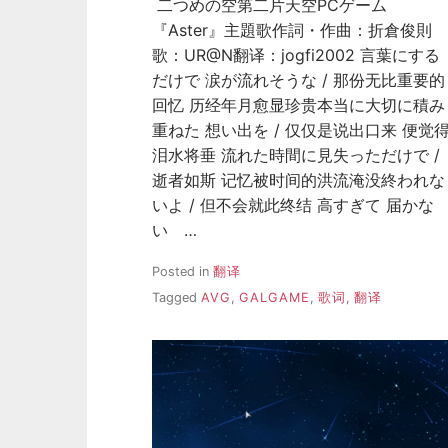
二つめの空第二片天空PCゲーム
『Aster』主題歌作詞・作曲：折倉俊則
歌：UR@N翻译：jogfi2002 言葉にする
だけで 涙が流れそうな / 那份无比重要的
回忆 历经年月愈显珍贵本当に大切に積み
重ねた 想い出を / 仅仅是说出口来 便觉
泪水将垂 流れた時間に見失っただけで /
逝者如斯 记忆被时间的洪流淹没終われな
いよ / 但不会就此终结 高すぎて 届かな
い …
Posted in
翻译
Tagged
AVG
,
GALGAME
,
歌词
,
翻译