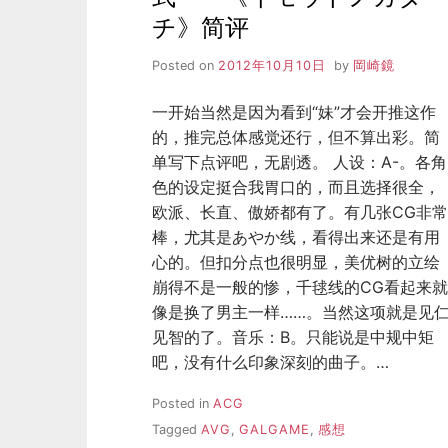
チ》简评
Posted on
2012年10月10日
by
岡崎鏡
一开始当然是因为看到“妹”才会开推这作
的，推完总体感觉还行，但不算出彩。简
单写下点评吧，无剧透。 人设：A-。各角
色的设定挺合我胃口的，而且选择很全，
欧派、长直、傲娇都有了。有几张CG非常
棒，尤其是あやか线，看得出来还是有用
心的。但扣分点也很明显，美优树的立绘
崩得不是一般的惨，千毬线的CG看起来就
像是换了男主一样……。当然这项就是见
见智的了。音乐：B。只能说是中规中矩
吧，没有什么印象深刻的曲子。…
Posted in
ACG
Tagged
AVG
,
GALGAME
,
感想