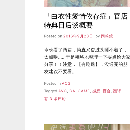
「白衣性愛情依存症」官店
特典日后谈概要
Posted on
2016年9月28日
by
岡崎鏡
今晚看了两篇，简直兴奋过头睡不着了，
太甜啦……于是粗略地整理一下要点给大
分享！！注意，【有剧透】，没通完的朋
友建议不要看。
Posted in
ACG
Tagged
AVG
,
GALGAME
,
感想
,
百合
,
翻译
「白
有 3 条评论
衣
性
愛
情
依