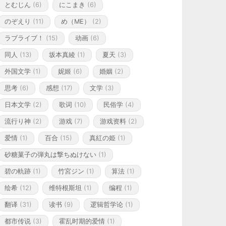
とむじん
(6)
にこまき
(6)
のぞえり
(11)
め（ME）
(2)
ラブライブ！
(15)
动画
(6)
同人
(13)
坂本真綾
(1)
夏天
(3)
外国文学
(1)
妮姬
(6)
婚姻
(2)
思考
(6)
感想
(17)
文学
(3)
日本文学
(2)
歌词
(10)
民俗学
(4)
流行り神
(2)
游戏
(7)
游戏资料
(2)
爱情
(1)
百合
(15)
真紅の姫
(1)
砂糖菓子の弾丸は撃ちぬけない
(1)
碧の軌跡
(1)
竹宮ジン
(1)
算法
(1)
绘希
(12)
维特根斯坦
(1)
编程
(1)
翻译
(31)
读书
(9)
逻辑哲学论
(1)
都市传说
(3)
霍乱时期的爱情
(1)