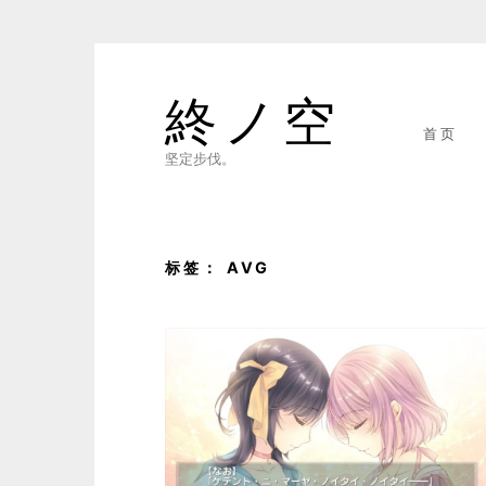
Skip
to
終ノ空
content
首页
坚定步伐。
标签：
AVG