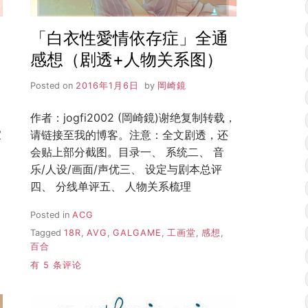
「白衣性愛情依存症」全通
感想（剧透+人物关系图）
Posted on
2016年1月6日
by
岡崎鏡
作者：jogfi2002 (岡崎鏡)谢绝复制转载，
家
请链接至我的博客。注意：全文剧透，还
会贴上部分截图。目录一、 系统二、 音
乐/人设/画面/声优三、 设定与剧本总评
四、 分线单评五、 人物关系梳理
Posted in
ACG
Tagged
18R
,
AVG
,
GALGAME
,
工画堂
,
感想
,
百合
「白
有 5 条评论
衣
性
愛